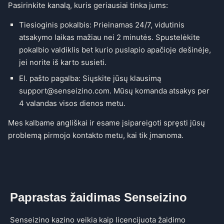
Pasirinkite kanalą, kuris geriausiai tinka jums:
Tiesioginis pokalbis: Prieinamas 24/7, vidutinis
atsakymo laikas mažiau nei 2 minutės. Spustelėkite
pokalbio valdiklis bet kurio puslapio apačioje dešinėje,
jei norite iš karto susieti.
El. pašto pagalba: Siųskite jūsų klausimą
support@senseizino.com
. Mūsų komanda atsakys per
4 valandas visos dienos metu.
Mes kalbame angliškai ir esame įsipareigoti spręsti jūsų
problemą pirmojo kontakto metu, kai tik įmanoma.
Paprastas žaidimas Senseizino
Senseizino kazino veikia kaip licencijuota žaidimo