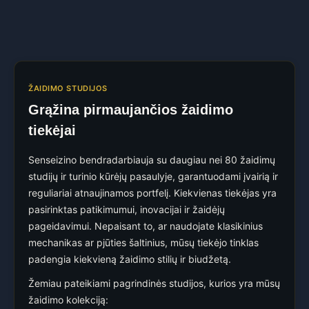
ŽAIDIMO STUDIJOS
Grąžina pirmaujančios žaidimo
tiekėjai
Senseizino bendradarbiauja su daugiau nei 80 žaidimų
studijų ir turinio kūrėjų pasaulyje, garantuodami įvairią ir
reguliariai atnaujinamos portfelį. Kiekvienas tiekėjas yra
pasirinktas patikimumui, inovacijai ir žaidėjų
pageidavimui. Nepaisant to, ar naudojate klasikinius
mechanikas ar pjūties šaltinius, mūsų tiekėjo tinklas
padengia kiekvieną žaidimo stilių ir biudžetą.
Žemiau pateikiami pagrindinės studijos, kurios yra mūsų
žaidimo kolekciją: