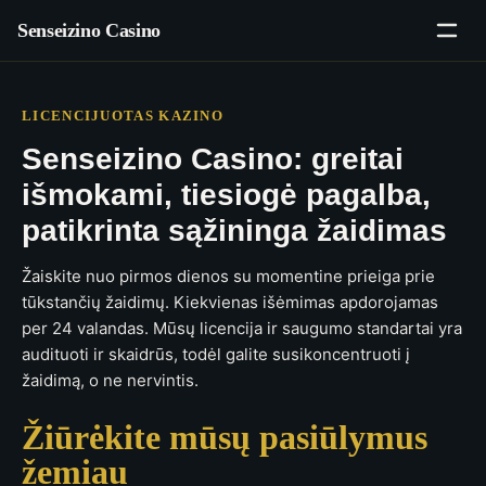
Senseizino Casino
LICENCIJUOTAS KAZINO
Senseizino Casino: greitai
išmokami, tiesiogė pagalba,
patikrinta sąžininga žaidimas
Žaiskite nuo pirmos dienos su momentine prieiga prie
tūkstančių žaidimų. Kiekvienas išėmimas apdorojamas
per 24 valandas. Mūsų licencija ir saugumo standartai yra
audituoti ir skaidrūs, todėl galite susikoncentruoti į
žaidimą, o ne nervintis.
Žiūrėkite mūsų pasiūlymus
žemiau