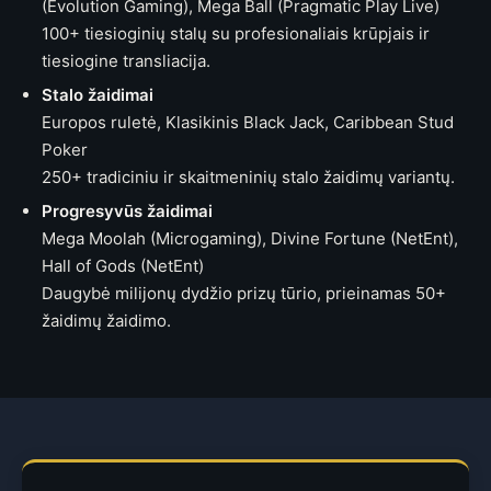
(Evolution Gaming), Mega Ball (Pragmatic Play Live)
100+ tiesioginių stalų su profesionaliais krūpjais ir
tiesiogine transliacija.
Stalo žaidimai
Europos ruletė, Klasikinis Black Jack, Caribbean Stud
Poker
250+ tradiciniu ir skaitmeninių stalo žaidimų variantų.
Progresyvūs žaidimai
Mega Moolah (Microgaming), Divine Fortune (NetEnt),
Hall of Gods (NetEnt)
Daugybė milijonų dydžio prizų tūrio, prieinamas 50+
žaidimų žaidimo.