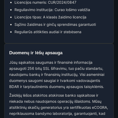
Licencijos numeris: CUR/2024/0847
Reguliavimo institucija: Curao lošimo valdžia
Licencijos tipas: A klasės žaidimo licencija
Sąžino žaidimas ir ginčų sprendimas garantuoti
Reguliarūs atitikties audiai ir stebėsena
Duomenų ir lėšų apsauga
Jūsų sąskaitos saugumas ir finansinė informacija
apsaugoti 256 bitų SSL šifravimu, tuo pačiu standartu,
naudojamu bankų ir finansinių institucijų. Visi asmeniniai
duomenys saugomi saugiai ir tvarkomi vadovaujantis
BDAR ir tarptautinėmis duomenų apsaugos taisyklėmis.
Žaidėjų lėšos atskirtos atskirose banko sąskaitose ir
niekada nebus naudojamos operacijų išlaidoms. Mūsų
atsitiktinių skaičių generatorius yra sertifikuotas eCOGRA,
nepriklausoma bandymo laboratorija, garantuojanti, kad