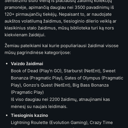
Senseizino siūlo vieną iš plačiausių žaidimų kolekcijų
pramonėje, apimančią daugiau nei 3500 pavadinimų iš
120+ pirmaujančių tiekėjų. Nepaisant to, ar naudojate
aukštos volatilumą žaidimus, tiesioginio dilerio veiklą ar
klasikinius stalo žaidimus, mūsų biblioteka turi ką nors
kiekvienam žaidėjui.
Žemiau pateikiami kai kurie populiariausi žaidimai visose
mūsų pagrindinėse kategorijose:
Vaizdo žaidimai
Book of Dead (Play'n GO), Starburst (NetEnt), Sweet
Bonanza (Pragmatic Play), Gates of Olympus (Pragmatic
Play), Gonzo's Quest (NetEnt), Big Bass Bonanza
(Pragmatic Play)
Iš viso daugiau nei 2200 žaidimų, atnaujinami kas
mėnesį su naujais leidimais.
Tiesioginis kazino
Lightning Roulette (Evolution Gaming), Crazy Time