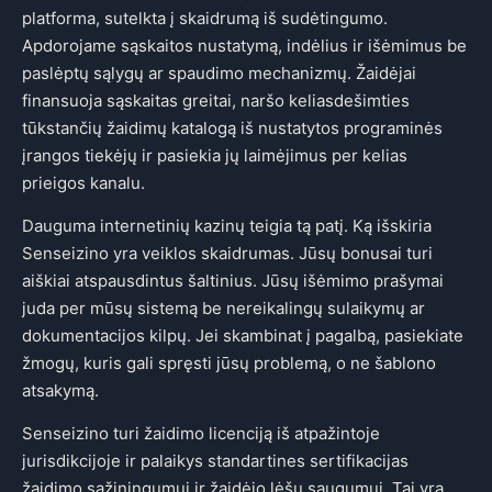
platforma, sutelkta į skaidrumą iš sudėtingumo.
Apdorojame sąskaitos nustatymą, indėlius ir išėmimus be
paslėptų sąlygų ar spaudimo mechanizmų. Žaidėjai
finansuoja sąskaitas greitai, naršo keliasdešimties
tūkstančių žaidimų katalogą iš nustatytos programinės
įrangos tiekėjų ir pasiekia jų laimėjimus per kelias
prieigos kanalu.
Dauguma internetinių kazinų teigia tą patį. Ką išskiria
Senseizino yra veiklos skaidrumas. Jūsų bonusai turi
aiškiai atspausdintus šaltinius. Jūsų išėmimo prašymai
juda per mūsų sistemą be nereikalingų sulaikymų ar
dokumentacijos kilpų. Jei skambinat į pagalbą, pasiekiate
žmogų, kuris gali spręsti jūsų problemą, o ne šablono
atsakymą.
Senseizino turi žaidimo licenciją iš atpažintoje
jurisdikcijoje ir palaikys standartines sertifikacijas
žaidimo sąžiningumui ir žaidėjo lėšų saugumui. Tai yra