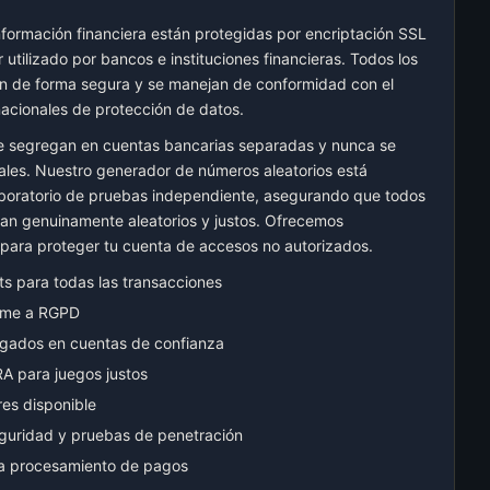
nformación financiera están protegidas por encriptación SSL
 utilizado por bancos e instituciones financieras. Todos los
n de forma segura y se manejan de conformidad con el
nacionales de protección de datos.
se segregan en cuentas bancarias separadas y nunca se
nales. Nuestro generador de números aleatorios está
aboratorio de pruebas independiente, asegurando que todos
sean genuinamente aleatorios y justos. Ofrecemos
 para proteger tu cuenta de accesos no autorizados.
ts para todas las transacciones
orme a RGPD
gados en cuentas de confianza
A para juegos justos
res disponible
eguridad y pruebas de penetración
a procesamiento de pagos