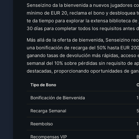
Senseizino da la bienvenida a nuevos jugadores co
mínimo de EUR 20, reclama el bono y desbloquea tu
te da tiempo para explorar la extensa biblioteca de
30 días para completar todos los requisitos antes 
Más allá de la oferta de bienvenida, Senseizino r
una bonificación de recarga del 50% hasta EUR 200,
ganando tasas de devolución más rápidas, acceso ex
semanal del 10% sobre pérdidas sin requisito de a
destacadas, proporcionando oportunidades de ganar
Tipo de Bono
O
Bonificación de Bienvenida
1
Recarga Semanal
5
Reembolso
1
Recompensas VIP
B