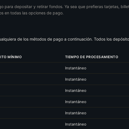
ra depositar y retirar fondos. Ya sea que prefieras tarjetas, billet
os en todas las opciones de pago.
alquiera de los métodos de pago a continuación. Todos los depósito
ITO MÍNIMO
TIEMPO DE PROCESAMIENTO
Instantáneo
Instantáneo
Instantáneo
Instantáneo
Instantáneo
Instantáneo