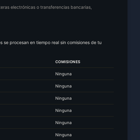
eras electrónicas o transferencias bancarias,
s se procesan en tiempo real sin comisiones de tu
COMISIONES
Ninguna
Ninguna
Ninguna
Ninguna
Ninguna
Ninguna