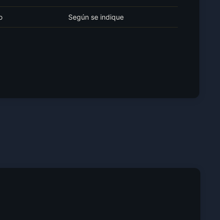
o
Según se indique